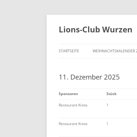
Zum
Inhalt
springen
Lions-Club Wurzen
STARTSEITE
WEIHNACHTSKALENDER 
11. Dezember 2025
Sponsoren
Stück
Restaurant Kreta
1
Restaurant Kreta
1