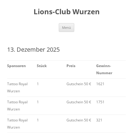
Zum
Inhalt
Lions-Club Wurzen
springen
Menü
13. Dezember 2025
Sponsoren
Stück
Preis
Gewinn-
Nummer
Tattoo Royal
1
Gutschein 50 €
1621
Wurzen
Tattoo Royal
1
Gutschein 50 €
1751
Wurzen
Tattoo Royal
1
Gutschein 50 €
321
Wurzen